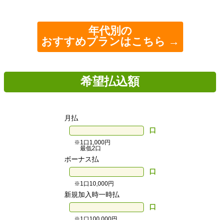
年代別の
おすすめプランはこちら →
希望払込額
月払
口
※1口1,000円
最低2口
ボーナス払
口
※1口10,000円
新規加入時一時払
口
※1口100,000円