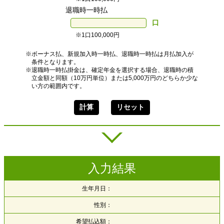
退職時一時払
口
※1口100,000円
※ボーナス払、新規加入時一時払、退職時一時払は月払加入が
条件となります。
※退職時一時払掛金は、確定年金を選択する場合、退職時の積
立金額と同額（10万円単位）または5,000万円のどちらか少な
い方の範囲内です。
入力結果
生年月日：
性別：
希望払込額：