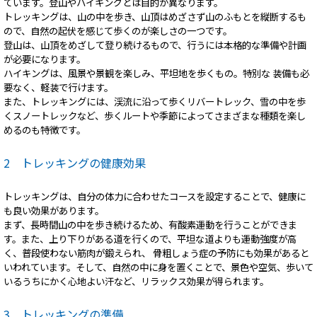
ています。登山やハイキングとは目的が異なります。
トレッキングは、山の中を歩き、山頂はめざさず山のふもとを縦断するも
ので、自然の起伏を感じて歩くのが楽しさの一つです。
登山は、山頂をめざして登り続けるもので、行うには本格的な準備や計画
が必要になります。
ハイキングは、風景や景観を楽しみ、平坦地を歩くもの。特別な 装備も必
要なく、軽装で行けます。
また、トレッキングには、渓流に沿って歩くリバートレック、雪の中を歩
くスノートレックなど、歩くルートや季節によってさまざまな種類を楽し
めるのも特徴です。
2 トレッキングの健康効果
トレッキングは、自分の体力に合わせたコースを設定することで、健康に
も良い効果があります。
まず、長時間山の中を歩き続けるため、有酸素運動を行うことができま
す。また、上り下りがある道を行くので、平坦な道よりも運動強度が高
く、普段使わない筋肉が鍛えられ、 骨粗しょう症の予防にも効果があると
いわれています。そして、自然の中に身を置くことで、景色や空気、歩いて
いるうちにかく心地よい汗など、リラックス効果が得られます。
3 トレッキングの準備