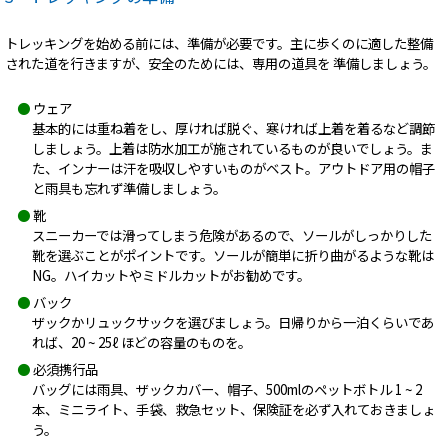
トレッキングを始める前には、準備が必要です。主に歩くのに適した整備
された道を行きますが、安全のためには、専用の道具を 準備しましょう。
●
ウェア
基本的には重ね着をし、厚ければ脱ぐ、寒ければ上着を着るなど調節
しましょう。上着は防水加工が施されているものが良いでしょう。ま
た、インナーは汗を吸収しやすいものがベスト。アウトドア用の帽子
と雨具も忘れず準備しましょう。
●
靴
スニーカーでは滑ってしまう危険があるので、ソールがしっかりした
靴を選ぶことがポイントです。ソールが簡単に折り曲がるような靴は
NG。ハイカットやミドルカットがお勧めです。
●
バック
ザックかリュックサックを選びましょう。日帰りから一泊くらいであ
れば、20 ~ 25ℓ ほどの容量のものを。
●
必須携行品
バッグには雨具、ザックカバー、帽子、500mlのペットボトル 1 ~ 2
本、ミニライト、手袋、救急セット、保険証を必ず入れておきましょ
う。